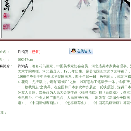
姓名：
许鸿宾
（已售）
尺寸：
69X47cm
宾简介
：
许鸿宾
，著名花鸟画家，中国美术家协会会员、河北省美术家协会理事、
美术学院教授。河北霸县人，1935年出生。是著名国画大师李苦禅弟子
1966年毕业于中央美术学院国画系，四十年如一日，教书育人，临池不
功花鸟，尤擅草虫，素有“蝈蝈许”之称，以写意与工笔融于一体，追求“天
一，物我两忘”之境界。在全国和日本多次举办展览，反映强烈，深得日
际友人青睐。曾受命为人民大会堂作画《杜鹃飞蝶》和《百蝶图》，多次
央电视台、中央人民广播电台、人民日报作画。---出版有《新编介子圆画
谱》、《中国画蝴蝶画法》、《怎样画草虫》、《中国花鸟画诗画》等著
推荐：