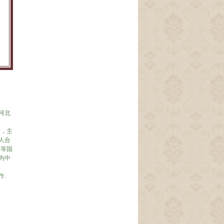
河北
，
辍，主
人合
本等国
为中
作.