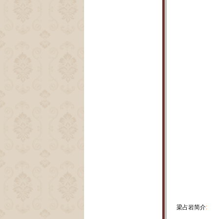
梁占岩简介
: