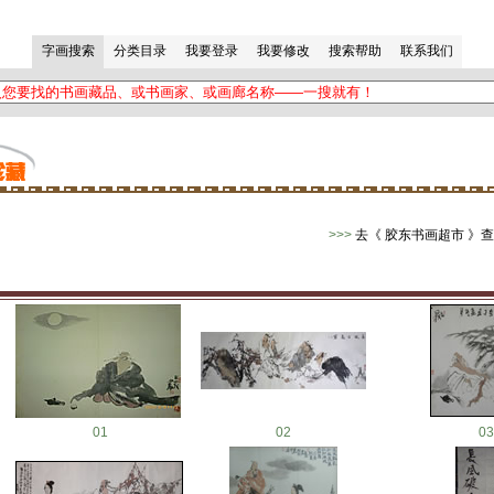
>>>
去《 胶东书画超市 》
01
02
03