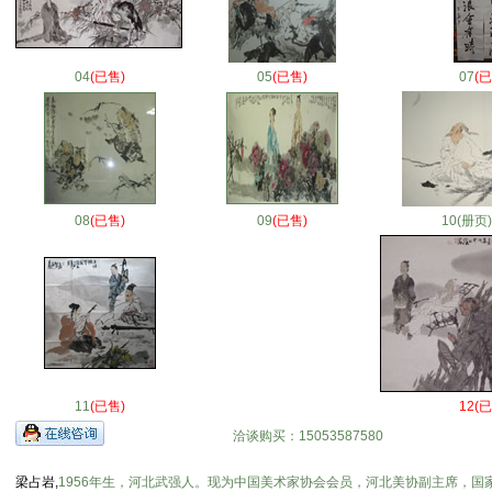
04
(已售)
05
(已售)
07
(已
08
(已售)
09
(已售)
10(册页)
11
(已售)
12(
洽谈购买：15053587580
梁占岩,
1956年生，河北武强人。现为中国美术家协会会员，河北美协副主席，国