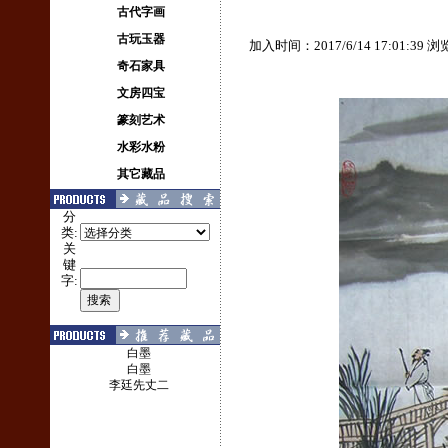
古代字画
古玩玉器
加入时间：2017/6/14 17:01:39
奇石家具
文房四宝
篆刻艺术
水彩水粉
其它藏品
分
类:
关
键
字:
白墨
白墨
李廷先丈二