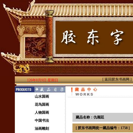
[ 返回胶东书画网 ]
126年8月9日 星期日
山水国画
花鸟国画
人物国画
藏品名称：仇顺廷
中国书法
[ 胶东书画网统一藏品编号：1758 ]
油画雕刻